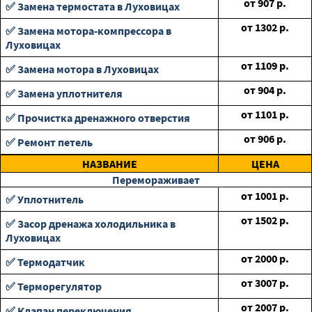
от
907
р.
✅ Замена термостата в Луховицах
от
1302
р.
✅ Замена мотора-компрессора в
Луховицах
от
1109
р.
✅ Замена мотора в Луховицах
от
904
р.
✅ Замена уплотнителя
от
1101
р.
✅ Прочистка дренажного отверстия
от
906
р.
✅ Ремонт петель
НАЗВАНИЕ
ЦЕНА
Перемораживает
от
1001
р.
✅ Уплотнитель
от
1502
р.
✅ Засор дренажа холодильника в
Луховицах
от
2000
р.
✅ Термодатчик
от
3007
р.
✅ Терморегулятор
от
2007
р.
✅ Клапан переключения