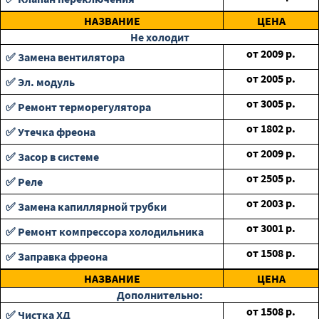
НАЗВАНИЕ
ЦЕНА
Не холодит
от
2009
р.
✅ Замена вентилятора
от
2005
р.
✅ Эл. модуль
от
3005
р.
✅ Ремонт терморегулятора
от
1802
р.
✅ Утечка фреона
от
2009
р.
✅ Засор в системе
от
2505
р.
✅ Реле
от
2003
р.
✅ Замена капиллярной трубки
от
3001
р.
✅ Ремонт компрессора холодильника
от
1508
р.
✅ Заправка фреона
НАЗВАНИЕ
ЦЕНА
Дополнительно:
от
1508
р.
✅ Чистка ХД