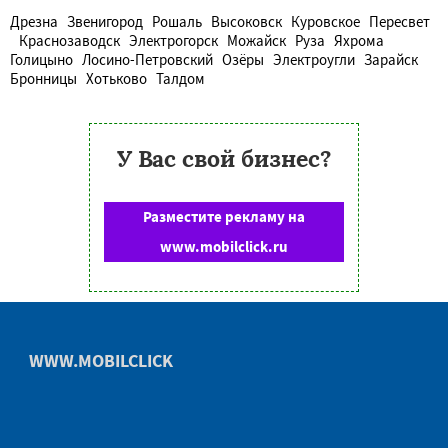
Дрезна
Звенигород
Рошаль
Высоковск
Куровское
Пересвет
Краснозаводск
Электрогорск
Можайск
Руза
Яхрома
Голицыно
Лосино-Петровский
Озёры
Электроугли
Зарайск
Бронницы
Хотьково
Талдом
У Вас свой бизнес?
Разместите рекламу на
www.mobilclick.ru
WWW.MOBILCLICK