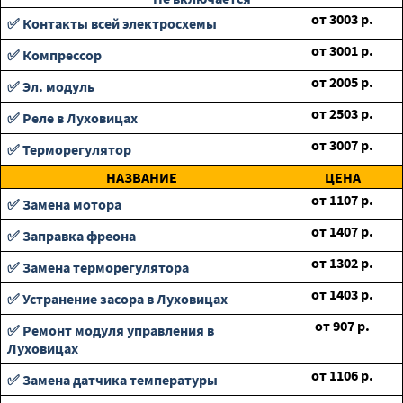
от
3003
р.
✅ Контакты всей электросхемы
от
3001
р.
✅ Компрессор
от
2005
р.
✅ Эл. модуль
от
2503
р.
✅ Реле в Луховицах
от
3007
р.
✅ Терморегулятор
НАЗВАНИЕ
ЦЕНА
от
1107
р.
✅ Замена мотора
от
1407
р.
✅ Заправка фреона
от
1302
р.
✅ Замена терморегулятора
от
1403
р.
✅ Устранение засора в Луховицах
от
907
р.
✅ Ремонт модуля управления в
Луховицах
от
1106
р.
✅ Замена датчика температуры