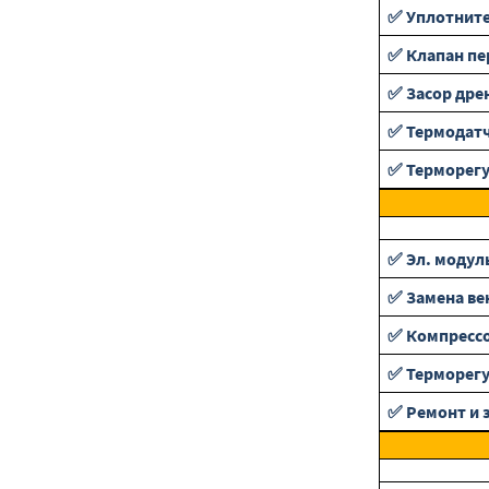
✅ Уплотнит
✅ Клапан п
✅ Засор дре
✅ Термодат
✅ Терморег
✅ Эл. модул
✅ Замена ве
✅ Компресс
✅ Терморег
✅ Ремонт и 