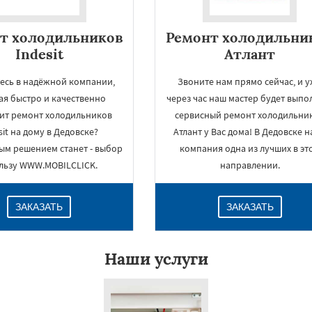
т холодильников
Ремонт холодильни
Indesit
Атлант
есь в надёжной компании,
Звоните нам прямо сейчас, и 
ая быстро и качественно
через час наш мастер будет выпо
ит ремонт холодильников
сервисный ремонт холодильни
sit на дому в Дедовске?
Атлант у Вас дома! В Дедовске 
ым решением станет - выбор
компания одна из лучших в эт
ользу WWW.MOBILCLICK.
направлении.
ЗАКАЗАТЬ
ЗАКАЗАТЬ
Наши услуги