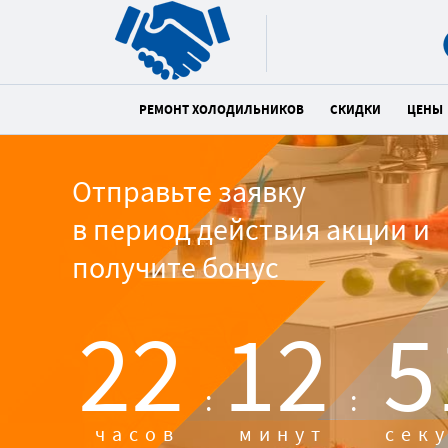
РЕМОНТ ХОЛОДИЛЬНИКОВ
СКИДКИ
ЦЕНЫ
Отправьте заявку
в период действия акции и
получите бонус
22
12
5
:
:
часов
минут
сек