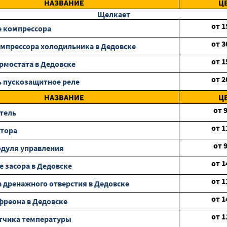
НАЗВАНИЕ
Ц
Щелкает
от
1
 компрессора
от
3
мпрессора холодильника в Дедовске
от
1
рмостата в Дедовске
от
2
 пускозащитное реле
НАЗВАНИЕ
Ц
от
тель
от
1
отора
от
дуля управления
от
1
е засора в Дедовске
от
1
 дренажного отверстия в Дедовске
от
1
фреона в Дедовске
от
1
тчика температуры