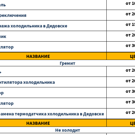
от
1
ель
от
2
ереключения
от
1
нажа холодильника в Дедовске
от
2
чик
от
3
улятор
НАЗВАНИЕ
Ц
Гремит
от
2
ь
от
2
нтилятора холодильника
от
3
ор
от
3
улятор
от
2
замена термодатчика холодильника в Дедовске
НАЗВАНИЕ
Ц
Не холодит