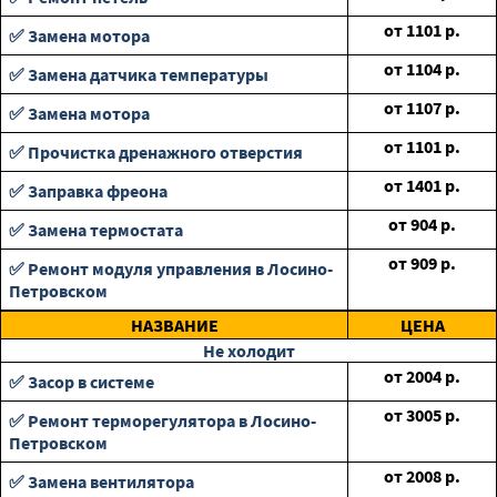
от
1101
р.
✅ Замена мотора
от
1104
р.
✅ Замена датчика температуры
от
1107
р.
✅ Замена мотора
от
1101
р.
✅ Прочистка дренажного отверстия
от
1401
р.
✅ Заправка фреона
от
904
р.
✅ Замена термостата
от
909
р.
✅ Ремонт модуля управления в Лосино-
Петровском
НАЗВАНИЕ
ЦЕНА
Не холодит
от
2004
р.
✅ Засор в системе
от
3005
р.
✅ Ремонт терморегулятора в Лосино-
Петровском
от
2008
р.
✅ Замена вентилятора