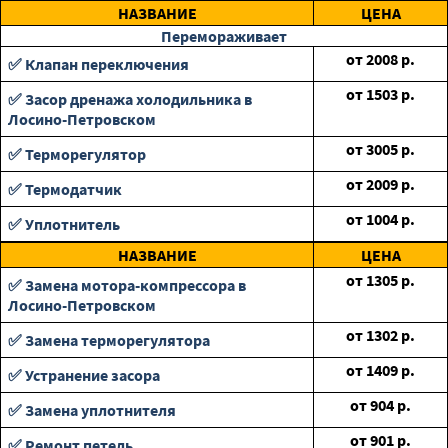
НАЗВАНИЕ
ЦЕНА
Перемораживает
от
2008
р.
✅ Клапан переключения
от
1503
р.
✅ Засор дренажа холодильника в
Лосино-Петровском
от
3005
р.
✅ Терморегулятор
от
2009
р.
✅ Термодатчик
от
1004
р.
✅ Уплотнитель
НАЗВАНИЕ
ЦЕНА
от
1305
р.
✅ Замена мотора-компрессора в
Лосино-Петровском
от
1302
р.
✅ Замена терморегулятора
от
1409
р.
✅ Устранение засора
от
904
р.
✅ Замена уплотнителя
от
901
р.
✅ Ремонт петель