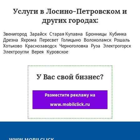
Услуги в Лосино-Петровском и
других городах:
Звенигород
Зарайск
Старая Купавна
Бронницы
Кубинка
Дрезна
Яхрома
Пересвет
Голицыно
Волоколамск
Рошаль
Хотьково
Краснозаводск
Черноголовка
Руза
Электрогорск
Электроугли
Верея
Куровское
У Вас свой бизнес?
Разместите рекламу на
www.mobilclick.ru
WWW.MOBILCLICK