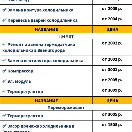
от
2009
р.
✅ Замена контура холодильника
от
2004
р.
✅ Перевеска дверей холодильника
НАЗВАНИЕ
ЦЕНА
Гремит
от
2002
р.
✅ Ремонт и замена термодатчика
холодильника в Звенигороде
от
2002
р.
✅ Замена вентилятора холодильника
от
3001
р.
✅ Компрессор
от
2005
р.
✅ Эл. модуль
от
3009
р.
✅ Терморегулятор
НАЗВАНИЕ
ЦЕНА
Перемораживает
от
3005
р.
✅ Терморегулятор
от
1508
р.
✅ Засор дренажа холодильника в
Звенигороде