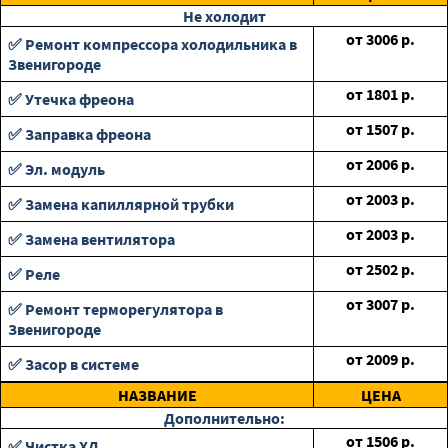
Не холодит
от
3006
р.
✅ Ремонт компрессора холодильника в
Звенигороде
от
1801
р.
✅ Утечка фреона
от
1507
р.
✅ Заправка фреона
от
2006
р.
✅ Эл. модуль
от
2003
р.
✅ Замена капиллярной трубки
от
2003
р.
✅ Замена вентилятора
от
2502
р.
✅ Реле
от
3007
р.
✅ Ремонт терморегулятора в
Звенигороде
от
2009
р.
✅ Засор в системе
НАЗВАНИЕ
ЦЕНА
Дополнительно:
от
1506
р.
✅ Чистка ХД