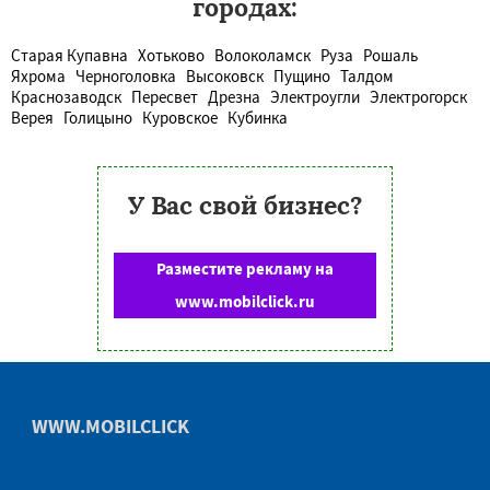
городах:
Старая Купавна
Хотьково
Волоколамск
Руза
Рошаль
Яхрома
Черноголовка
Высоковск
Пущино
Талдом
Краснозаводск
Пересвет
Дрезна
Электроугли
Электрогорск
Верея
Голицыно
Куровское
Кубинка
У Вас свой бизнес?
Разместите рекламу на
www.mobilclick.ru
WWW.MOBILCLICK