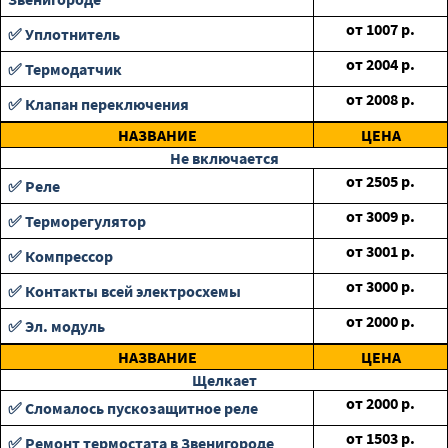
от
1007
р.
✅ Уплотнитель
от
2004
р.
✅ Термодатчик
от
2008
р.
✅ Клапан переключения
НАЗВАНИЕ
ЦЕНА
Не включается
от
2505
р.
✅ Реле
от
3009
р.
✅ Терморегулятор
от
3001
р.
✅ Компрессор
от
3000
р.
✅ Контакты всей электросхемы
от
2000
р.
✅ Эл. модуль
НАЗВАНИЕ
ЦЕНА
Щелкает
от
2000
р.
✅ Сломалось пускозащитное реле
от
1503
р.
✅ Ремонт термостата в Звенигороде