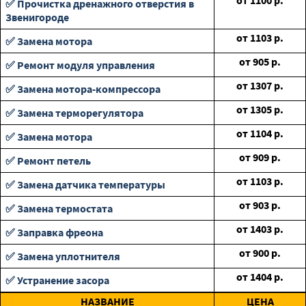
от
1100
р.
✅ Прочистка дренажного отверстия в
Звенигороде
от
1103
р.
✅ Замена мотора
от
905
р.
✅ Ремонт модуля управления
от
1307
р.
✅ Замена мотора-компрессора
от
1305
р.
✅ Замена терморегулятора
от
1104
р.
✅ Замена мотора
от
909
р.
✅ Ремонт петель
от
1103
р.
✅ Замена датчика температуры
от
903
р.
✅ Замена термостата
от
1403
р.
✅ Заправка фреона
от
900
р.
✅ Замена уплотнителя
от
1404
р.
✅ Устранение засора
НАЗВАНИЕ
ЦЕНА