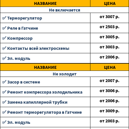
НАЗВАНИЕ
ЦЕНА
Не включается
от
3007
р.
✅ Терморегулятор
от
2503
р.
✅ Реле в Гатчине
от
3005
р.
✅ Компрессор
от
3003
р.
✅ Контакты всей электросхемы
от
2006
р.
✅ Эл. модуль
НАЗВАНИЕ
ЦЕНА
Не холодит
от
2007
р.
✅ Засор в системе
от
3006
р.
✅ Ремонт компрессора холодильника
от
2006
р.
✅ Замена капиллярной трубки
от
3009
р.
✅ Ремонт терморегулятора в Гатчине
от
2003
р.
✅ Эл. модуль