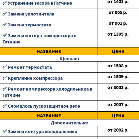
от
1401
р.
✅ Устранение засора в Гатчине
от
905
р.
✅ Замена уплотнителя
от
901
р.
✅ Замена термостата
от
1305
р.
✅ Замена мотора-компрессора в
Гатчине
НАЗВАНИЕ
ЦЕНА
Щелкает
от
1508
р.
✅ Ремонт термостата
от
1509
р.
✅ Крепление компрессора
от
3003
р.
✅ Ремонт компрессора холодильника в
Гатчине
от
2007
р.
✅ Сломалось пускозащитное реле
НАЗВАНИЕ
ЦЕНА
Дополнительно:
от
2002
р.
✅ Замена контура холодильника