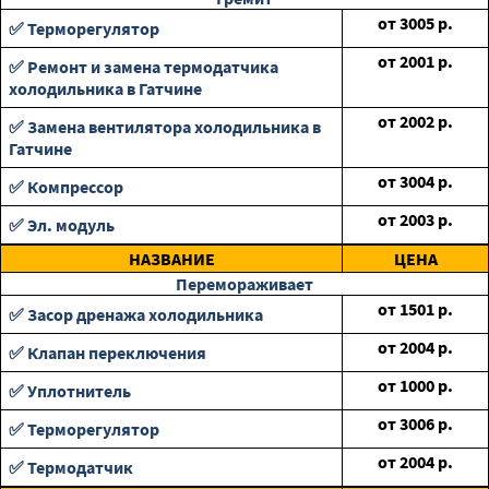
от
3005
р.
✅ Терморегулятор
от
2001
р.
✅ Ремонт и замена термодатчика
холодильника в Гатчине
от
2002
р.
✅ Замена вентилятора холодильника в
Гатчине
от
3004
р.
✅ Компрессор
от
2003
р.
✅ Эл. модуль
НАЗВАНИЕ
ЦЕНА
Перемораживает
от
1501
р.
✅ Засор дренажа холодильника
от
2004
р.
✅ Клапан переключения
от
1000
р.
✅ Уплотнитель
от
3006
р.
✅ Терморегулятор
от
2004
р.
✅ Термодатчик