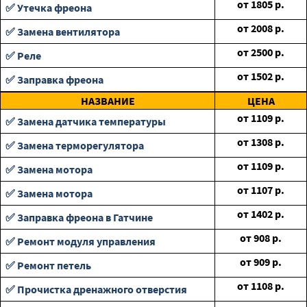
от
1805
р.
✅ Утечка фреона
от
2008
р.
✅ Замена вентилятора
от
2500
р.
✅ Реле
от
1502
р.
✅ Заправка фреона
НАЗВАНИЕ
ЦЕНА
от
1109
р.
✅ Замена датчика температуры
от
1308
р.
✅ Замена терморегулятора
от
1109
р.
✅ Замена мотора
от
1107
р.
✅ Замена мотора
от
1402
р.
✅ Заправка фреона в Гатчине
от
908
р.
✅ Ремонт модуля управления
от
909
р.
✅ Ремонт петель
от
1108
р.
✅ Прочистка дренажного отверстия