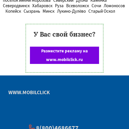
поселок имени Морозова
Сиверский
Дубна
Каменка
Северодвинск
Хабаровск
Руза
Всеволожск
Сочи
Ломоносов
Копейск
Сызрань
Минск
Лукино-Дулёво
Старый Оскол
У Вас свой бизнес?
Разместите рекламу на
www.mobilclick.ru
WWW.MOBILCLICK
8(800)4686677