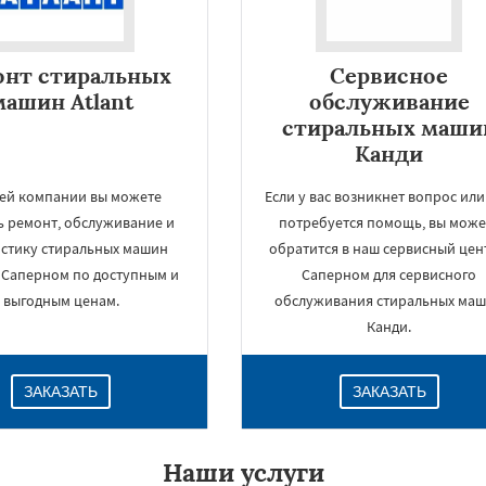
онт стиральных
Сервисное
машин Atlant
обслуживание
стиральных маши
Канди
ей компании вы можете
Если у вас возникнет вопрос или
ь ремонт, обслуживание и
потребуется помощь, вы може
стику стиральных машин
обратится в наш сервисный цен
в Саперном по доступным и
Саперном для сервисного
×
выгодным ценам.
обслуживания стиральных ма
Канди.
ЗАКАЗАТЬ
ЗАКАЗАТЬ
Наши услуги
Даю согласие на обработку персональных данных