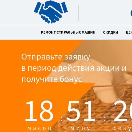
РЕМОНТ СТИРАЛЬНЫХ МАШИН
СКИДКИ
ЦЕ
Отправьте заявку
в период действия акции и
получите бонус
18
51
1
:
:
часов
минут
сек