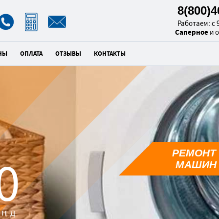
8(800)
Работаем: с 9
Саперное
и 
НЫ
ОПЛАТА
ОТЗЫВЫ
КОНТАКТЫ
РЕМОНТ
9
МАШИН 
унд