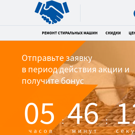
РЕМОНТ СТИРАЛЬНЫХ МАШИН
СКИДКИ
ЦЕ
Отправьте заявку
в период действия акции и
получите бонус
05
46
1
:
:
часов
минут
сек