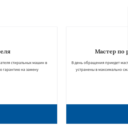
теля
Мастер по 
гателя стиральных машин в
В день обращения приедет маст
ю гарантию на замену
устранены в максимально сж