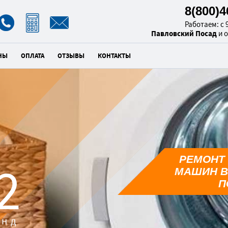
8(800)
Работаем: с 9
Павловский Посад
и 
НЫ
ОПЛАТА
ОТЗЫВЫ
КОНТАКТЫ
РЕМОНТ
1
МАШИН В
П
унд