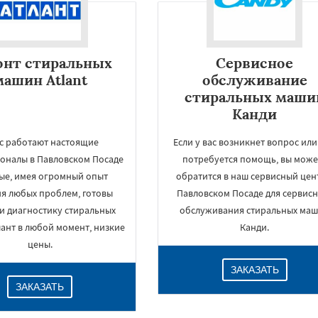
онт стиральных
Сервисное
машин Atlant
обслуживание
стиральных маши
Канди
ас работают настоящие
Если у вас возникнет вопрос или
оналы в Павловском Посаде
потребуется помощь, вы може
ые, имея огромный опыт
обратится в наш сервисный цен
×
я любых проблем, готовы
Павловском Посаде для сервисн
и диагностику стиральных
обслуживания стиральных ма
ант в любой момент, низкие
Канди.
цены.
ЗАКАЗАТЬ
ЗАКАЗАТЬ
Даю согласие на обработку персональных данных