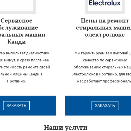
Сервисное
Цены на ремонт
бслуживание
стиральных маши
ральных машин
электролюкс
Канди
тер выполняет диагностику
Мы гарантируем вам высочай
 20 минут, и сразу после нее
качество по сервисному
те стоимость ремонта своей
обслуживанию стиральных ма
альной машины Канди в
Электролюкс в Протвино, для это
×
Протвино.
нас работают профессионалы
ЗАКАЗАТЬ
ЗАКАЗАТЬ
Наши услуги
Даю согласие на обработку персональных данных