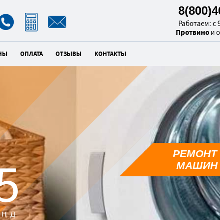
8(800)
Работаем: с 9
Протвино
и 
НЫ
ОПЛАТА
ОТЗЫВЫ
КОНТАКТЫ
РЕМОНТ
3
МАШИН 
унд