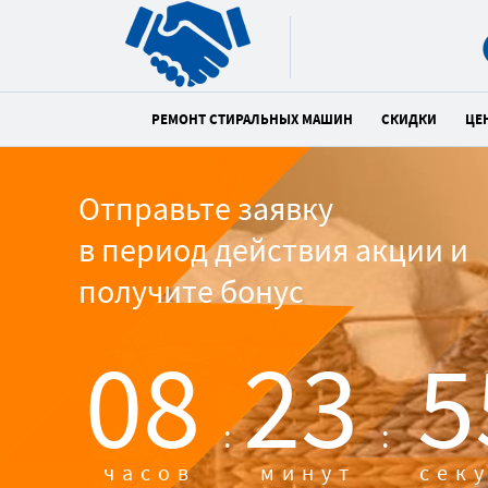
РЕМОНТ СТИРАЛЬНЫХ МАШИН
СКИДКИ
ЦЕ
Отправьте заявку
в период действия акции и
получите бонус
08
23
5
:
:
часов
минут
сек