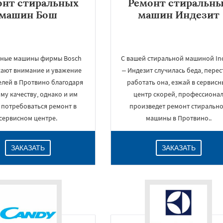
онт стиральных
Ремонт стиральн
машин Бош
машин Индезит
ьные машины фирмы Bosch
С вашей стиральной машиной Ind
ают внимание и уважение
– Индезит случилась беда, перес
елей в Протвино благодаря
работать она, езжай в сервис
му качеству, однако и им
центр скорей, профессиона
 потребоваться ремонт в
произведет ремонт стиральн
сервисном центре.
машины в Протвино..
ЗАКАЗАТЬ
ЗАКАЗАТЬ