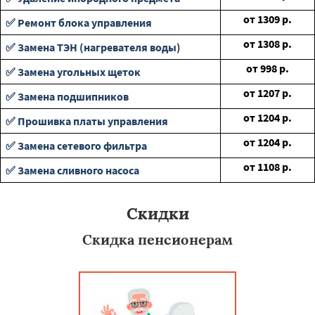
от
1309
р.
✅ Ремонт блока управления
от
1308
р.
✅ Замена ТЭН (нагревателя воды)
от
998
р.
✅ Замена угольных щеток
от
1207
р.
✅ Замена подшипников
от
1204
р.
✅ Прошивка платы управления
от
1204
р.
✅ Замена сетевого фильтра
от
1108
р.
✅ Замена сливного насоса
Скидки
Скидка пенсионерам