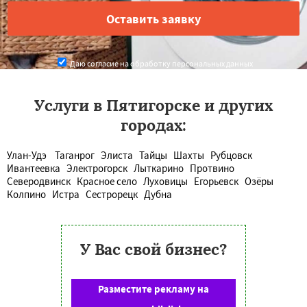
Даю согласие на обработку персональных данных
Услуги в Пятигорске и других
городах:
Улан-Удэ
Таганрог
Элиста
Тайцы
Шахты
Рубцовск
Ивантеевка
Электрогорск
Лыткарино
Протвино
Северодвинск
Красное село
Луховицы
Егорьевск
Озёры
Колпино
Истра
Сестрорецк
Дубна
У Вас свой бизнес?
Разместите рекламу на