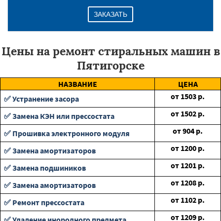
ЗАКАЗАТЬ
Цены на ремонт стиральных машин в
Пятигорске
НАЗВАНИЕ
ЦЕНА
от
1503
р.
✅ Устранение засора
от
1502
р.
✅ Замена КЭН или прессостата
от
904
р.
✅ Прошивка электронного модуля
от
1200
р.
✅ Замена амортизаторов
от
1201
р.
✅ Замена подшиников
от
1208
р.
✅ Замена амортизаторов
от
1102
р.
✅ Ремонт прессостата
от
1209
р.
✅ Удаление инородного предмета