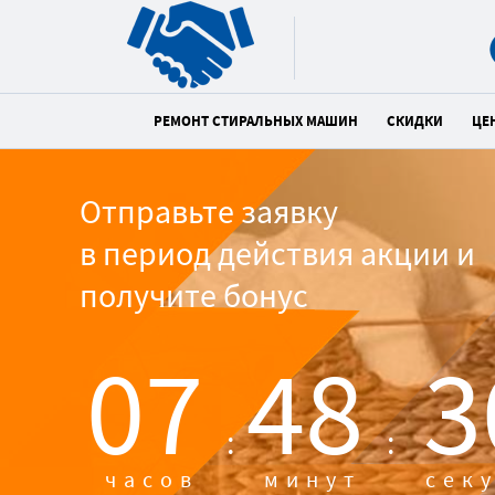
РЕМОНТ СТИРАЛЬНЫХ МАШИН
СКИДКИ
ЦЕ
Отправьте заявку
в период действия акции и
получите бонус
07
48
2
:
:
часов
минут
сек