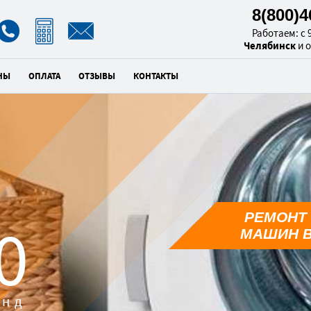
8(800)
Работаем: с 9
Челябинск
и 
НЫ
ОПЛАТА
ОТЗЫВЫ
КОНТАКТЫ
РЕМОНТ
9
МАШИН В
унд