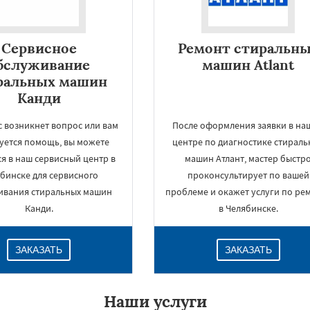
Сервисное
Ремонт стиральн
бслуживание
машин Atlant
ральных машин
Канди
ас возникнет вопрос или вам
После оформления заявки в на
уется помощь, вы можете
центре по диагностике стираль
я в наш сервисный центр в
машин Атлант, мастер быстр
бинске для сервисного
проконсультирует по вашей
×
ивания стиральных машин
проблеме и окажет услуги по ре
Канди.
в Челябинске.
ЗАКАЗАТЬ
ЗАКАЗАТЬ
Наши услуги
Даю согласие на обработку персональных данных