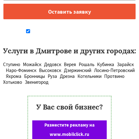
Даю согласие на обработку персональных данных
Услуги в Дмитрове и других городах:
Ступино
Можайск
Дедовск
Верея
Рошаль
Кубинка
Зарайск
Наро-Фоминск
Высоковск
Дзержинский
Лосино-Петровский
Яхрома
Бронницы
Руза
Дрезна
Котельники
Протвино
Хотьково
Звенигород
У Вас свой бизнес?
Разместите рекламу на
www.mobilclick.ru