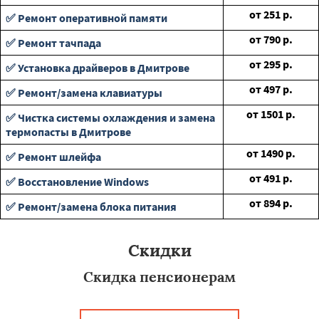
от
251
р.
✅ Ремонт оперативной памяти
от
790
р.
✅ Ремонт тачпада
от
295
р.
✅ Установка драйверов в Дмитрове
от
497
р.
✅ Ремонт/замена клавиатуры
от
1501
р.
✅ Чистка системы охлаждения и замена
термопасты в Дмитрове
от
1490
р.
✅ Ремонт шлейфа
от
491
р.
✅ Восстановление Windows
от
894
р.
✅ Ремонт/замена блока питания
Скидки
Скидка пенсионерам