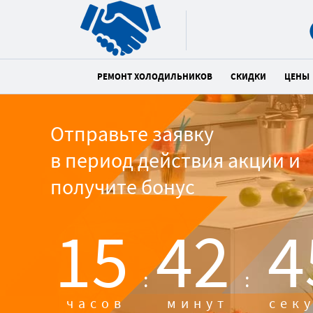
РЕМОНТ ХОЛОДИЛЬНИКОВ
СКИДКИ
ЦЕНЫ
Отправьте заявку
в период действия акции и
получите бонус
15
42
4
:
:
часов
минут
сек