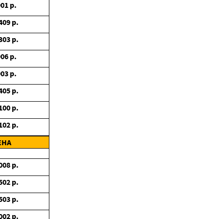
901
р.
409
р.
303
р.
906
р.
903
р.
405
р.
100
р.
102
р.
ЕНА
008
р.
502
р.
503
р.
002
р.