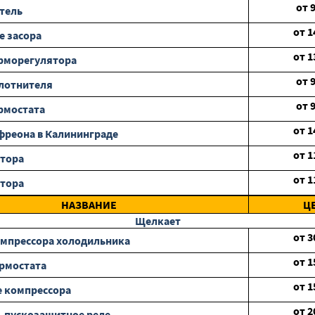
от
тель
от
1
е засора
от
1
рморегулятора
от
лотнителя
от
рмостата
от
1
фреона в Калининграде
от
1
отора
от
1
отора
НАЗВАНИЕ
Ц
Щелкает
от
3
мпрессора холодильника
от
1
рмостата
от
1
 компрессора
от
2
 пускозащитное реле