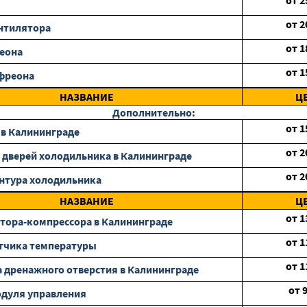
от
2
от
2
нтилятора
от
1
еона
от
1
фреона
НАЗВАНИЕ
Ц
Дополнительно:
от
1
 в Калининграде
от
2
 дверей холодильника в Калининграде
от
2
нтура холодильника
НАЗВАНИЕ
Ц
от
1
тора-компрессора в Калининграде
от
1
тчика температуры
от
1
 дренажного отверстия в Калининграде
от
дуля управления