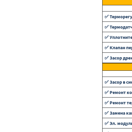
✅ Терморег
✅ Термодат
✅ Уплотнит
✅ Клапан п
✅ Засор дре
✅ Засор в си
✅ Ремонт ко
✅ Ремонт те
✅ Замена ка
✅ Эл. модул