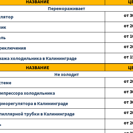
НАЗВАНИЕ
Ц
Перемораживает
от
3
улятор
от
2
чик
от
1
ель
от
2
ереключения
от
1
нажа холодильника в Калининграде
НАЗВАНИЕ
Ц
Не холодит
от
2
стеме
от
3
мпрессора холодильника
от
3
рморегулятора в Калининграде
от
2
пиллярной трубки в Калининграде
от
2
ь