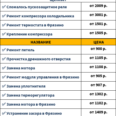
от
2009
р.
✅ Сломалось пускозащитное реле
от
3001
р.
✅ Ремонт компрессора холодильника
от
1501
р.
✅ Ремонт термостата в Фрязино
от
1505
р.
✅ Крепление компрессора
НАЗВАНИЕ
ЦЕНА
от
900
р.
✅ Ремонт петель
от
1105
р.
✅ Прочистка дренажного отверстия
от
1108
р.
✅ Замена мотора
от
905
р.
✅ Ремонт модуля управления в Фрязино
от
907
р.
✅ Замена уплотнителя
от
1302
р.
✅ Замена терморегулятора
от
1102
р.
✅ Замена мотора в Фрязино
от
1409
р.
✅ Устранение засора в Фрязино