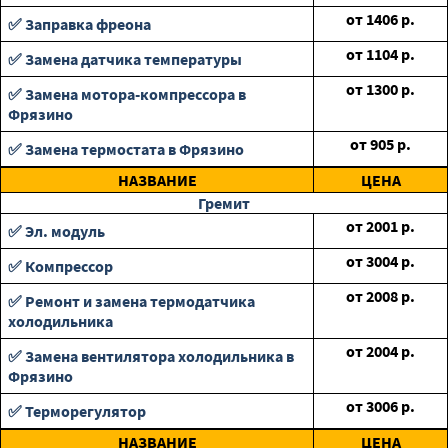
от
1406
р.
✅ Заправка фреона
от
1104
р.
✅ Замена датчика температуры
от
1300
р.
✅ Замена мотора-компрессора в
Фрязино
от
905
р.
✅ Замена термостата в Фрязино
НАЗВАНИЕ
ЦЕНА
Гремит
от
2001
р.
✅ Эл. модуль
от
3004
р.
✅ Компрессор
от
2008
р.
✅ Ремонт и замена термодатчика
холодильника
от
2004
р.
✅ Замена вентилятора холодильника в
Фрязино
от
3006
р.
✅ Терморегулятор
НАЗВАНИЕ
ЦЕНА