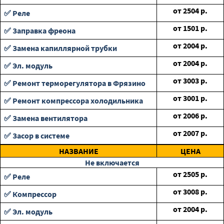
от
2504
р.
✅ Реле
от
1501
р.
✅ Заправка фреона
от
2004
р.
✅ Замена капиллярной трубки
от
2004
р.
✅ Эл. модуль
от
3003
р.
✅ Ремонт терморегулятора в Фрязино
от
3001
р.
✅ Ремонт компрессора холодильника
от
2006
р.
✅ Замена вентилятора
от
2007
р.
✅ Засор в системе
НАЗВАНИЕ
ЦЕНА
Не включается
от
2505
р.
✅ Реле
от
3008
р.
✅ Компрессор
от
2004
р.
✅ Эл. модуль