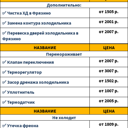
Дополнительно:
от
1505
р.
✅ Чистка ХД в Фрязино
от
2001
р.
✅ Замена контура холодильника
от
2007
р.
✅ Перевеска дверей холодильника в
Фрязино
НАЗВАНИЕ
ЦЕНА
Перемораживает
от
2007
р.
✅ Клапан переключения
от
3007
р.
✅ Терморегулятор
от
1502
р.
✅ Засор дренажа холодильника
от
1007
р.
✅ Уплотнитель
от
2005
р.
✅ Термодатчик
НАЗВАНИЕ
ЦЕНА
Не холодит
от
1809
р.
✅ Утечка фреона