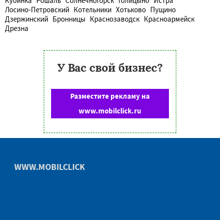
Кубинка
Рошаль
Солнечногорск
Голицыно
Истра
Лосино-Петровский
Котельники
Хотьково
Пущино
Дзержинский
Бронницы
Краснозаводск
Красноармейск
Дрезна
У Вас свой бизнес?
Разместите рекламу на
www.mobilclick.ru
WWW.MOBILCLICK